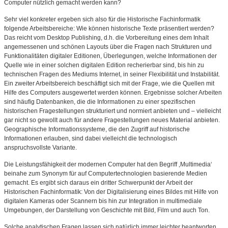
Computer nützlich gemacht werden kann?
Sehr viel konkreter ergeben sich also für die Historische Fachinformatik
folgende Arbeitsbereiche: Wie können historische Texte präsentiert werden?
Das reicht vom Desktop Publishing, d.h. die Vorbereitung eines dem Inhalt
angemessenen und schönen Layouts über die Fragen nach Strukturen und
Funktionalitäten digitaler Editionen, Überlegungen, welche Informationen der
Quelle wie in einer solchen digitalen Edition recherierbar sind, bis hin zu
technischen Fragen des Mediums Internet, in seiner Flexibilität und Instabilität.
Ein zweiter Arbeitsbereich beschäftigt sich mit der Frage, wie die Quellen mit
Hilfe des Computers ausgewertet werden können. Ergebnisse solcher Arbeiten
sind häufig Datenbanken, die die Informationen zu einer spezifischen
historischen Fragestellungen strukturiert und normiert anbieten und – vielleicht
gar nicht so gewollt auch für andere Fragestellungen neues Material anbieten.
Geographische Informationssysteme, die den Zugriff auf historische
Informationen erlauben, sind dabei vielleicht die technologisch
anspruchsvollste Variante.
Die Leistungsfähigkeit der modernen Computer hat den Begriff ‚Multimedia‘
beinahe zum Synonym für auf Computertechnologien basierende Medien
gemacht. Es ergibt sich daraus ein dritter Schwerpunkt der Arbeit der
Historischen Fachinformatik: Von der Digitalisierung eines Bildes mit Hilfe von
digitalen Kameras oder Scannern bis hin zur Integration in multimediale
Umgebungen, der Darstellung von Geschichte mit Bild, Film und auch Ton.
Solche analytischen Fragen lassen sich natürlich immer leichter beantworten,