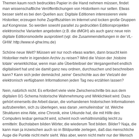
Themen kaum noch bedrucktes Papier in die Hand nehmen müssen, findet
man wissenschaftliche Veröffentlichungen von Historikern nur selten. Etwas
besser sieht es bei den Quellen aus: Digitale Editionen interessieren viele
Historiker, erzeugen hohe Zugriffszahlen im Internet und locken große Gruppen
auf Kongresse. So werden sowohl parallel zu gedruckten Editionsprojekten
elektronische Varianten angeboten (z.B. die dMGH) als auch ganz neue rein
digitale Editionsmodelle ausprobiert (vgl. die Zusammenstellungen in der VL-
GHW: http://www.vl-ghw.lmu.de)
Schöne neue Welt? Müssen wir nur noch etwas warten, dann braucht kein
Historiker mehr in irgendein Archiv zu reisen? Wird die Vision der ‚histoire
totale‘ verwirklichbar, wenn man alle Überbleibsel der Vergangenheit endlich
digitalisiert hat und sie damit ganz neu ordnen, durchsuchen und beschreiben
kann? Kann sich jeder demnächst ‚seine‘ Geschichte aus der Vielzahl der
elektronisch verfügbaren Informationen jeden Tag neu erzählen lassen?
Nein, natürlich nicht. Es erfordert viele viele Zwischenschritte bis aus dem
digitalen 0/1-Schema historische Wahrnehmung und Wirklichkeit wird. Dazu
gehört einerseits die Arbeit daran, die vorhandenen historischen Informationen
aufzubereiten, sich zu überlegen, was daran ‚vernulleinsbar‘ ist. Welche
Strukturen eine Akte, eine Chronik, eine Urkunde hat, die mit Hilfe des
Computers lesbar gemacht wird, scheint noch verhältnismäßig leicht zu
ermitteln: Buchstaben bilden Wörter, die wiederum Text bilden. Bilder? Naja, die
kann man ja inzwischen auch so in Bildpunkte zerlegen, daß das menschliche
Auge die Punkte nicht mehr sieht. Was aber, wenn nicht mehr nur der Mensch