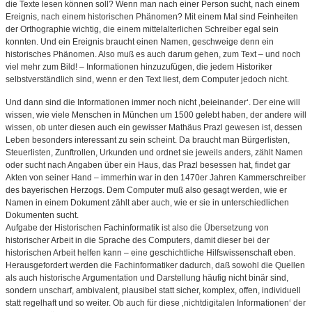
die Texte lesen können soll? Wenn man nach einer Person sucht, nach einem
Ereignis, nach einem historischen Phänomen? Mit einem Mal sind Feinheiten
der Orthographie wichtig, die einem mittelalterlichen Schreiber egal sein
konnten. Und ein Ereignis braucht einen Namen, geschweige denn ein
historisches Phänomen. Also muß es auch darum gehen, zum Text – und noch
viel mehr zum Bild! – Informationen hinzuzufügen, die jedem Historiker
selbstverständlich sind, wenn er den Text liest, dem Computer jedoch nicht.
Und dann sind die Informationen immer noch nicht ‚beieinander‘. Der eine will
wissen, wie viele Menschen in München um 1500 gelebt haben, der andere will
wissen, ob unter diesen auch ein gewisser Mathäus Prazl gewesen ist, dessen
Leben besonders interessant zu sein scheint. Da braucht man Bürgerlisten,
Steuerlisten, Zunftrollen, Urkunden und ordnet sie jeweils anders, zählt Namen
oder sucht nach Angaben über ein Haus, das Prazl besessen hat, findet gar
Akten von seiner Hand – immerhin war in den 1470er Jahren Kammerschreiber
des bayerischen Herzogs. Dem Computer muß also gesagt werden, wie er
Namen in einem Dokument zählt aber auch, wie er sie in unterschiedlichen
Dokumenten sucht.
Aufgabe der Historischen Fachinformatik ist also die Übersetzung von
historischer Arbeit in die Sprache des Computers, damit dieser bei der
historischen Arbeit helfen kann – eine geschichtliche Hilfswissenschaft eben.
Herausgefordert werden die Fachinformatiker dadurch, daß sowohl die Quellen
als auch historische Argumentation und Darstellung häufig nicht binär sind,
sondern unscharf, ambivalent, plausibel statt sicher, komplex, offen, individuell
statt regelhaft und so weiter. Ob auch für diese ‚nichtdigitalen Informationen‘ der