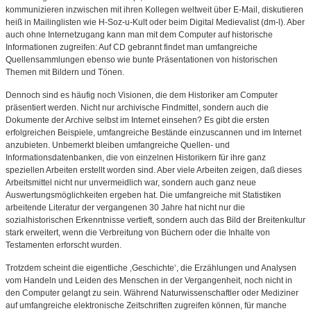
kommunizieren inzwischen mit ihren Kollegen weltweit über E-Mail, diskutieren
heiß in Mailinglisten wie H-Soz-u-Kult oder beim Digital Medievalist (dm-l). Aber
auch ohne Internetzugang kann man mit dem Computer auf historische
Informationen zugreifen: Auf CD gebrannt findet man umfangreiche
Quellensammlungen ebenso wie bunte Präsentationen von historischen
Themen mit Bildern und Tönen.
Dennoch sind es häufig noch Visionen, die dem Historiker am Computer
präsentiert werden. Nicht nur archivische Findmittel, sondern auch die
Dokumente der Archive selbst im Internet einsehen? Es gibt die ersten
erfolgreichen Beispiele, umfangreiche Bestände einzuscannen und im Internet
anzubieten. Unbemerkt bleiben umfangreiche Quellen- und
Informationsdatenbanken, die von einzelnen Historikern für ihre ganz
speziellen Arbeiten erstellt worden sind. Aber viele Arbeiten zeigen, daß dieses
Arbeitsmittel nicht nur unvermeidlich war, sondern auch ganz neue
Auswertungsmöglichkeiten ergeben hat. Die umfangreiche mit Statistiken
arbeitende Literatur der vergangenen 30 Jahre hat nicht nur die
sozialhistorischen Erkenntnisse vertieft, sondern auch das Bild der Breitenkultur
stark erweitert, wenn die Verbreitung von Büchern oder die Inhalte von
Testamenten erforscht wurden.
Trotzdem scheint die eigentliche ‚Geschichte‘, die Erzählungen und Analysen
vom Handeln und Leiden des Menschen in der Vergangenheit, noch nicht in
den Computer gelangt zu sein. Während Naturwissenschaftler oder Mediziner
auf umfangreiche elektronische Zeitschriften zugreifen können, für manche