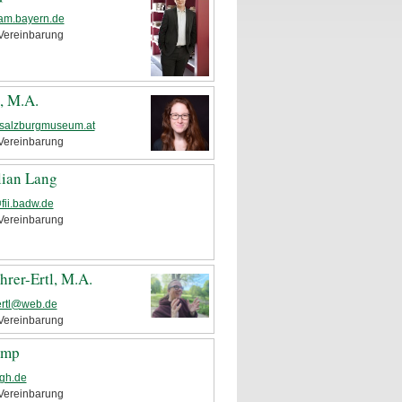
tam.bayern.de
Vereinbarung
, M.A.
salzburgmuseum.at
Vereinbarung
lian Lang
fii.badw.de
Vereinbarung
hrer-Ertl, M.A.
-ertl@web.de
Vereinbarung
ump
gh.de
Vereinbarung