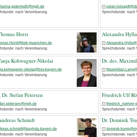
tharina.gutermuth@mgh.de
julian.holzapfl@s
hstunde: nach Vereinbarung
Sprechstunde: nach 
Thomas Horst
Alexandra Hylla
omas.Horst@bsb-muenchen.de
Alexandra.Hylla@
hstunde: nach Vereinbarung.
Sprechstunde: nach 
Tanja Kohwagner-Nikolai
Dr. des. Maximi
nja.kohwagner-nikolai@bsv.bayern.de
Maximilian.Lang@
hstunde: nach Vereinbarung
Sprechstunde: nach 
. Dr. Stefan Petersen
Friedrich Ulf Rö
efan.petersen@mgh.de
friedrich_roehrer
hstunde: nach Vereinbarung
Sprechstunde: nach 
Andreas Schmidt
Dr. Dominik Tr
dreas.schmidt@bayhsta.bayern.de
dominik.trump@m
hstunde: nach Vereinbarung
Sprechstunde: nach 