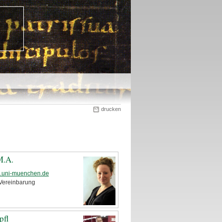
drucken
M.A.
z.uni-muenchen.de
Vereinbarung
pfl