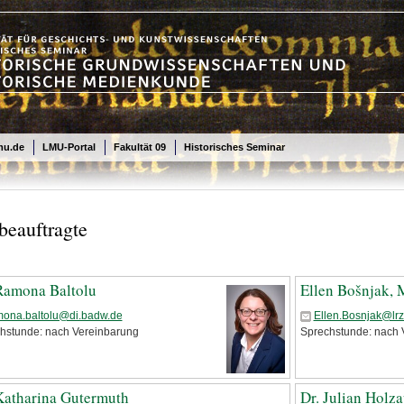
mu.de
LMU-Portal
Fakultät 09
Historisches Seminar
beauftragte
Ramona Baltolu
Ellen Bošnjak, 
mona.baltolu@di.badw.de
Ellen.Bosnjak@lr
hstunde: nach Vereinbarung
Sprechstunde: nach 
Katharina Gutermuth
Dr. Julian Holza