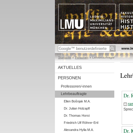
www.l
Startseite
Personen
Lehrbeauftragte
AKTUELLES
Lehr
PERSONEN
Professoren/-innen
Lehrbeauftragte
Dr. 
Ellen Bošnjak M.A.
ra
Dr. Julian Holzapfl
Sprec
Dr. Thomas Horst
Friedrich Ulf Röhrer-Ertl
Dr. 
Alexandra Hylla M.A.