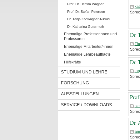
Prof. Dr. Bettina Wagner
ka
Prof. Dr. Stefan Petersen
Sprec
Dr. Tanja Kohwagner-Nikolai
Dr. Katharina Gutermuth
Dr. 
Ehemalige Professorinnen und
Professoren
Th
Ehemalige Mitarbeiter/-innen
Sprec
Ehemalige Lehrbeauftragte
Dr. 
Hilfskräfte
ta
STUDIUM UND LEHRE
Sprec
FORSCHUNG
AUSSTELLUNGEN
Prof
SERVICE / DOWNLOADS
st
Sprec
Dr. 
an
Sprec