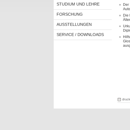
STUDIUM UND LEHRE
Der 
Auto
FORSCHUNG
Die 
Älte
AUSSTELLUNGEN
Urku
Dipl
SERVICE / DOWNLOADS
Hilf
Glos
ausg
druc