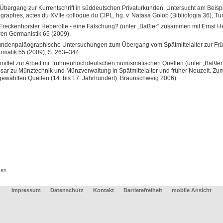
Übergang zur Kurrentschrift in süddeutschen Privaturkunden. Untersucht am Beispi
graphes, actes du XVIIe colloque du CIPL, hg. v. Natasa Golob (Bibliologia 36), Tu
Freckenhorster Heberolle - eine Fälschung? (unter „Baßler“ zusammen mit Ernst Hel
ren Germanistik 65 (2009).
ndenpaläographische Untersuchungen zum Übergang vom Spätmittelalter zur Frühen 
omatik 55 (2009), S. 263–344.
smittel zur Arbeit mit frühneuhochdeutschen numismatischen Quellen (unter „Baßle
sar zu Münztechnik und Münzverwaltung in Spätmittelalter und früher Neuzeit. Z
ewählten Quellen (14. bis 17. Jahrhundert). Braunschweig 2006).
ken
Impressum
Datenschutz
Kontakt
Barrierefreiheit
mobile Ansicht