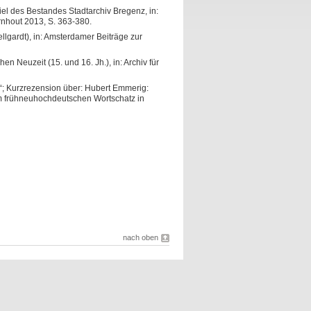
el des Bestandes Stadtarchiv Bregenz, in:
rnhout 2013, S. 363-380.
lgardt), in: Amsterdamer Beiträge zur
Neuzeit (15. und 16. Jh.), in: Archiv für
r“; Kurzrezension über: Hubert Emmerig:
um frühneuhochdeutschen Wortschatz in
nach oben