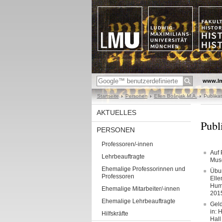
www.l
Startseite
Personen
Ellen Bošnjak M.A.
Publikat
AKTUELLES
Publ
PERSONEN
Professoren/-innen
Auf 
Lehrbeauftragte
Muse
Ehemalige Professorinnen und
Übun
Professoren
Elle
Hump
Ehemalige Mitarbeiter/-innen
201
Ehemalige Lehrbeauftragte
Geld
in: 
Hilfskräfte
Hall