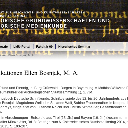
mu.de
LMU-Portal
Fakultät 09
Historisches Seminar
ionen Ellen Bosnjak, M. A.
ikationen Ellen Bosnjak, M. A.
Pfund und Pfennig, in: Burg Grünwald - Burgen in Bayern, hg. v. Mathias Will/Arno
umsführer der Archäologischen Staatssammlung 1), S. 76f.
gsbuch Deutsche Schriftkunde. Schriftbeispiele des 12. bis 20. Jahrhunderts aus b
n Bosnjak, Magdalena Weileder, Susanne Wolf, Sabine Frauenreuther, in Kooperation 
hreys, eingeleitet von Elisabeth Noichl und Christa Schmeißer, Gesamtredaktion
5.
 in Abrechnungen - Beispiele aus Tirol (13. Jh.) und Bayern (16. Jh.) (zusammen 
Haller Münzblätter, Bd. 8: Beiträge zum 6. Österreichischen Numismatikertag 2014, h
 2015, S. 193-207.