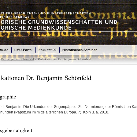
mu.de
LMU-Portal
Fakultät 09
Historisches Seminar
Dr. Benjamin Schönfeld
Publikationen Dr. Benjamin Schönfeld
ikationen Dr. Benjamin Schönfeld
graphie
ld, Benjamin: Die Urkunden der Gegenpäpste. Zur Normierung der Römischen Ka
hundert (Papsttum im mittelalterlichen Europa. 7). Köln u. a. 2018.
sgebertätigkeit