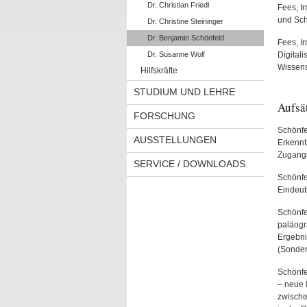
Dr. Christian Friedl
Fees, I
und Schr
Dr. Christine Steininger
Dr. Benjamin Schönfeld
Fees, I
Dr. Susanne Wolf
Digital
Wissens
Hilfskräfte
STUDIUM UND LEHRE
Aufsä
FORSCHUNG
Schönfe
AUSSTELLUNGEN
Erkenntn
Zugangs
SERVICE / DOWNLOADS
Schönfe
Eindeut
Schönfe
paläogra
Ergebni
(Sonder
Schönfe
– neue 
zwische