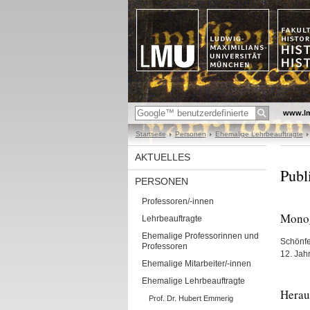
www.l
Startseite
Personen
Ehemalige Lehrbeauftragte
AKTUELLES
Publ
PERSONEN
Professoren/-innen
Mono
Lehrbeauftragte
Ehemalige Professorinnen und
Schönfe
Professoren
12. Jahr
Ehemalige Mitarbeiter/-innen
Ehemalige Lehrbeauftragte
Herau
Prof. Dr. Hubert Emmerig