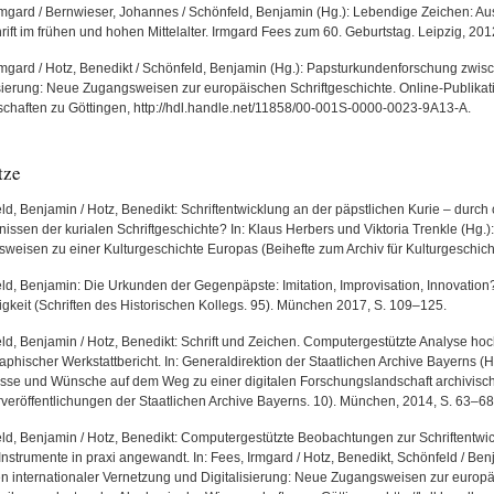
rmgard / Bernwieser, Johannes / Schönfeld, Benjamin (Hg.): Lebendige Zeichen: Au
ift im frühen und hohen Mittelalter. Irmgard Fees zum 60. Geburtstag. Leipzig, 201
rmgard / Hotz, Benedikt / Schönfeld, Benjamin (Hg.): Papsturkundenforschung zwis
isierung: Neue Zugangsweisen zur europäischen Schriftgeschichte. Online-Publikat
chaften zu Göttingen, http://hdl.handle.net/11858/00-001S-0000-0023-9A13-A.
tze
ld, Benjamin / Hotz, Benedikt: Schriftentwicklung an der päpstlichen Kurie – durc
issen der kurialen Schriftgeschichte? In: Klaus Herbers und Viktoria Trenkle (Hg.):
weisen zu einer Kulturgeschichte Europas (Beihefte zum Archiv für Kulturgeschicht
ld, Benjamin: Die Urkunden der Gegenpäpste: Imitation, Improvisation, Innovation? I
igkeit (Schriften des Historischen Kollegs. 95). München 2017, S. 109–125.
ld, Benjamin / Hotz, Benedikt: Schrift und Zeichen. Computergestützte Analyse hoc
phischer Werkstattbericht. In: Generaldirektion der Staatlichen Archive Bayerns (H
sse und Wünsche auf dem Weg zu einer digitalen Forschungslandschaft archivisc
veröffentlichungen der Staatlichen Archive Bayerns. 10). München, 2014, S. 63–68
ld, Benjamin / Hotz, Benedikt: Computergestützte Beobachtungen zur Schriftentwi
Instrumente in praxi angewandt. In: Fees, Irmgard / Hotz, Benedikt, Schönfeld / B
n internationaler Vernetzung und Digitalisierung: Neue Zugangsweisen zur europäi