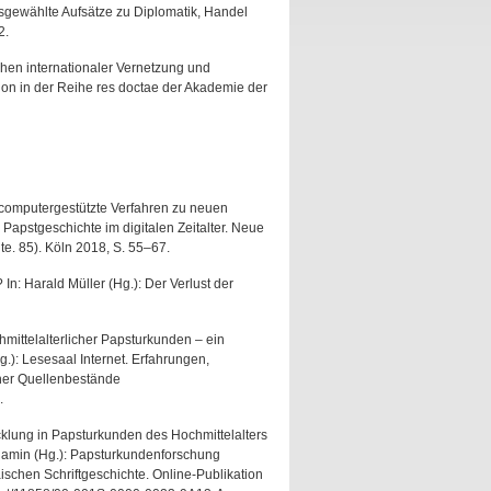
sgewählte Aufsätze zu Diplomatik, Handel
2.
chen internationaler Vernetzung und
ion in der Reihe res doctae der Akademie der
h computergestützte Verfahren zu neuen
 Papstgeschichte im digitalen Zeitalter. Neue
e. 85). Köln 2018, S. 55–67.
n: Harald Müller (Hg.): Der Verlust der
hmittelalterlicher Papsturkunden – ein
g.): Lesesaal Internet. Erfahrungen,
her Quellenbestände
.
cklung in Papsturkunden des Hochmittelalters
enjamin (Hg.): Papsturkundenforschung
schen Schriftgeschichte. Online-Publikation