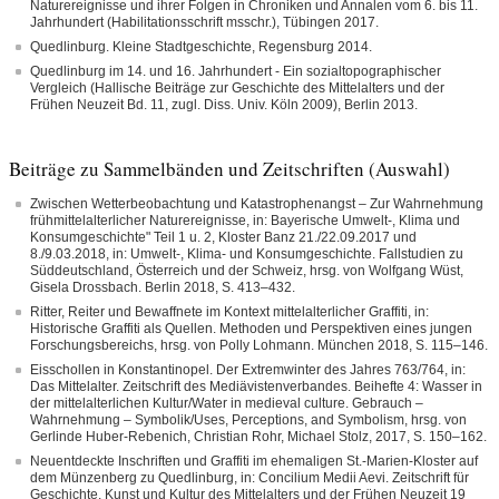
Naturereignisse und ihrer Folgen in Chroniken und Annalen vom 6. bis 11.
Jahrhundert (Habilitationsschrift msschr.), Tübingen 2017.
Quedlinburg. Kleine Stadtgeschichte, Regensburg 2014.
Quedlinburg im 14. und 16. Jahrhundert - Ein sozialtopographischer
Vergleich (Hallische Beiträge zur Geschichte des Mittelalters und der
Frühen Neuzeit Bd. 11, zugl. Diss. Univ. Köln 2009), Berlin 2013.
Beiträge zu Sammelbänden und Zeitschriften (Auswahl)
Zwischen Wetterbeobachtung und Katastrophenangst – Zur Wahrnehmung
frühmittelalterlicher Naturereignisse, in: Bayerische Umwelt-, Klima und
Konsumgeschichte" Teil 1 u. 2, Kloster Banz 21./22.09.2017 und
8./9.03.2018, in: Umwelt-, Klima- und Konsumgeschichte. Fallstudien zu
Süddeutschland, Österreich und der Schweiz, hrsg. von Wolfgang Wüst,
Gisela Drossbach. Berlin 2018, S. 413–432.
Ritter, Reiter und Bewaffnete im Kontext mittelalterlicher Graffiti, in:
Historische Graffiti als Quellen. Methoden und Perspektiven eines jungen
Forschungsbereichs, hrsg. von Polly Lohmann. München 2018, S. 115–146.
Eisschollen in Konstantinopel. Der Extremwinter des Jahres 763/764, in:
Das Mittelalter. Zeitschrift des Mediävistenverbandes. Beihefte 4: Wasser in
der mittelalterlichen Kultur/Water in medieval culture. Gebrauch –
Wahrnehmung – Symbolik/Uses, Perceptions, and Symbolism, hrsg. von
Gerlinde Huber-Rebenich, Christian Rohr, Michael Stolz, 2017, S. 150–162.
Neuentdeckte Inschriften und Graffiti im ehemaligen St.-Marien-Kloster auf
dem Münzenberg zu Quedlinburg, in: Concilium Medii Aevi. Zeitschrift für
Geschichte, Kunst und Kultur des Mittelalters und der Frühen Neuzeit 19