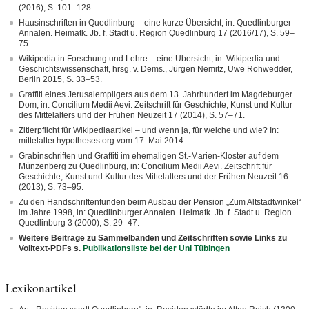
(2016), S. 101–128.
Hausinschriften in Quedlinburg – eine kurze Übersicht, in: Quedlinburger
Annalen. Heimatk. Jb. f. Stadt u. Region Quedlinburg 17 (2016/17), S. 59–
75.
Wikipedia in Forschung und Lehre – eine Übersicht, in: Wikipedia und
Geschichtswissenschaft, hrsg. v. Dems., Jürgen Nemitz, Uwe Rohwedder,
Berlin 2015, S. 33–53.
Graffiti eines Jerusalempilgers aus dem 13. Jahrhundert im Magdeburger
Dom, in: Concilium Medii Aevi. Zeitschrift für Geschichte, Kunst und Kultur
des Mittelalters und der Frühen Neuzeit 17 (2014), S. 57–71.
Zitierpflicht für Wikipediaartikel – und wenn ja, für welche und wie? In:
mittelalter.hypotheses.org vom 17. Mai 2014.
Grabinschriften und Graffiti im ehemaligen St.-Marien-Kloster auf dem
Münzenberg zu Quedlinburg, in: Concilium Medii Aevi. Zeitschrift für
Geschichte, Kunst und Kultur des Mittelalters und der Frühen Neuzeit 16
(2013), S. 73–95.
Zu den Handschriftenfunden beim Ausbau der Pension „Zum Altstadtwinkel“
im Jahre 1998, in: Quedlinburger Annalen. Heimatk. Jb. f. Stadt u. Region
Quedlinburg 3 (2000), S. 29–47.
Weitere Beiträge zu Sammelbänden und Zeitschriften sowie Links zu
Volltext-PDFs s.
Publikationsliste bei der Uni Tübingen
Lexikonartikel