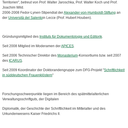
Territorien", betreut von Prof. Walter Jaroschka, Prof. Walter Koch und Prof.
Joachim Wild.
2006-2008 Fedor-Lynen-Stipendiat der
Alexander-von-Humboldt-Stiftung
an
der
Università del Salento
in Lecce (Prof. Hubert Houben).
Gründungsmitglied des
Instituts für Dokumentologie und Editorik
.
Seit 2008 Mitglied im Moderamen der
APICES
.
Seit 2006 Technischer Direktor des
Monasterium
-Konsortiums bzw. seit 2007
des
ICARUS
.
Seit 2009 Koordinator der Doktorandengruppe zum DFG-Projekt "
Schriftlichkeit
in süddeutschen Frauenklöstern
"
Forschungsschwerpunkte liegen im Bereich des spätmittelalterlichen
Verwaltungsschriftguts, der Digitalen
Diplomatik, der Geschichte der Schriftlichkeit im Mittelalter und des
Urkundenwesens Kaiser Friedrichs II.