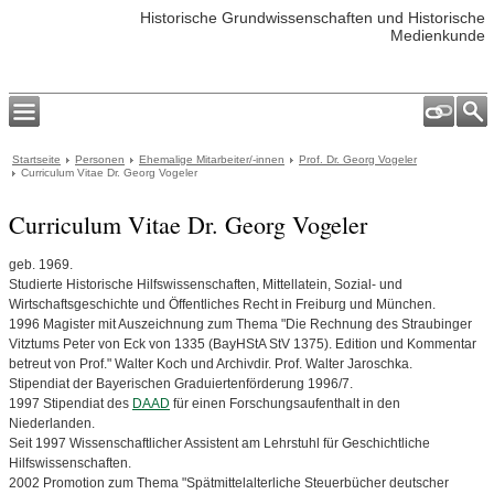
Historische Grundwissenschaften und Historische
Medienkunde
Startseite
Personen
Ehemalige Mitarbeiter/-innen
Prof. Dr. Georg Vogeler
Curriculum Vitae Dr. Georg Vogeler
Curriculum Vitae Dr. Georg Vogeler
geb. 1969.
Studierte Historische Hilfswissenschaften, Mittellatein, Sozial- und
Wirtschaftsgeschichte und Öffentliches Recht in Freiburg und München.
1996 Magister mit Auszeichnung zum Thema "Die Rechnung des Straubinger
Vitztums Peter von Eck von 1335 (BayHStA StV 1375). Edition und Kommentar
betreut von Prof." Walter Koch und Archivdir. Prof. Walter Jaroschka.
Stipendiat der Bayerischen Graduiertenförderung 1996/7.
1997 Stipendiat des
DAAD
für einen Forschungsaufenthalt in den
Niederlanden.
Seit 1997 Wissenschaftlicher Assistent am Lehrstuhl für Geschichtliche
Hilfswissenschaften.
2002 Promotion zum Thema "Spätmittelalterliche Steuerbücher deutscher