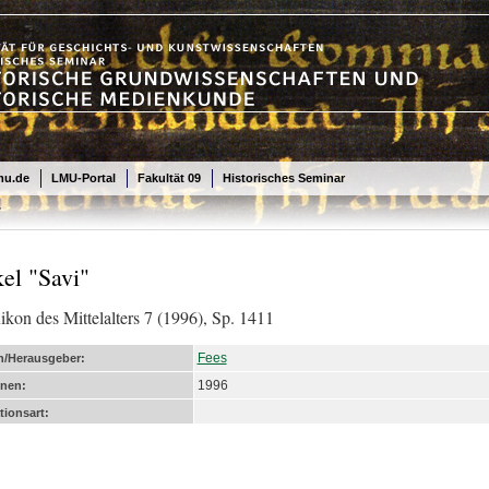
mu.de
LMU-Portal
Fakultät 09
Historisches Seminar
"
kel "Savi"
xikon des Mittelalters 7 (1996), Sp. 1411
Fees
n/Herausgeber:
1996
enen:
tionsart: