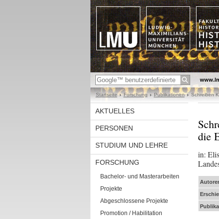
www.l
Startseite
Forschung
Publikationen
Schreiben Ka
AKTUELLES
Schr
PERSONEN
die 
STUDIUM UND LEHRE
in: El
FORSCHUNG
Landes
Bachelor- und Masterarbeiten
Autore
Projekte
Erschi
Abgeschlossene Projekte
Publika
Promotion / Habilitation