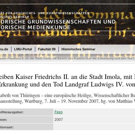
mu.de
LMU-Portal
Fakultät 09
Historisches Seminar
iser Friedrichs II. an die Stadt Imola, mit Bericht des Kaisers über die Erkrankung und den Tod
eiben Kaiser Friedrichs II. an die Stadt Imola, mit
Erkrankung und den Tod Landgraf Ludwigs IV. vo
isabeth von Thüringen – eine europäische Heilige, Wissenschaftlicher Be
ausstellung, Wartburg, 7. Juli – 19. November 2007, hg. von Matthia
Fees
n/Herausgeber:
2007
enen:
tionsart: