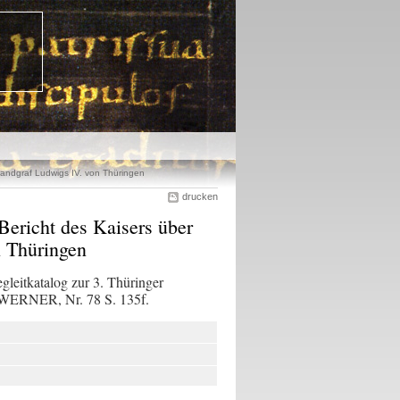
 Landgraf Ludwigs IV. von Thüringen
drucken
 Bericht des Kaisers über
n Thüringen
gleitkatalog zur 3. Thüringer
s WERNER, Nr. 78 S. 135f.