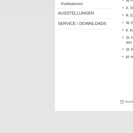
W. P
Publikationen
A. S
AUSSTELLUNGEN
R. E
W. O
SERVICE / DOWNLOADS
K. K
St. 
des 
St. 
M. H
druc