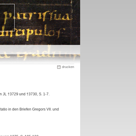
drucken
n JL †3729 und †3730, S. 1-7.
tio in den Briefen Gregors VII. und