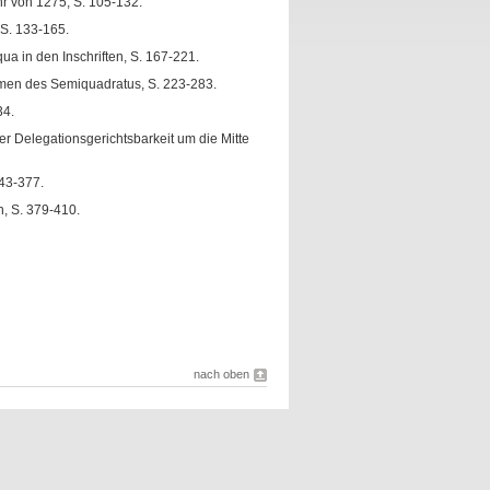
r von 1275, S. 105-132.
 S. 133-165.
ua in den Inschriften, S. 167-221.
omen des Semiquadratus, S. 223-283.
34.
er Delegationsgerichtsbarkeit um die Mitte
343-377.
n, S. 379-410.
nach oben