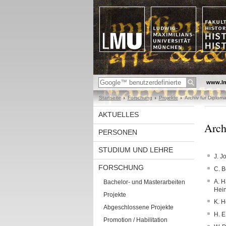
www.l
Startseite
Forschung
Projekte
Archiv für Diplom
AKTUELLES
Arch
PERSONEN
STUDIUM UND LEHRE
J. J
FORSCHUNG
C. B
A. H
Bachelor- und Masterarbeiten
Hein
Projekte
K. H
Abgeschlossene Projekte
H. E
Promotion / Habilitation