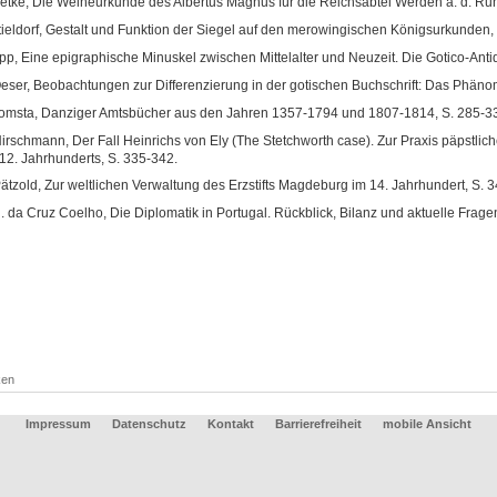
etke, Die Weiheurkunde des Albertus Magnus für die Reichsabtei Werden a. d. Ruh
tieldorf, Gestalt und Funktion der Siegel auf den merowingischen Königsurkunden,
pp, Eine epigraphische Minuskel zwischen Mittelalter und Neuzeit. Die Gotico-Antiq
eser, Beobachtungen zur Differenzierung in der gotischen Buchschrift: Das Phän
omsta, Danziger Amtsbücher aus den Jahren 1357-1794 und 1807-1814, S. 285-3
Hirschmann, Der Fall Heinrichs von Ely (The Stetchworth case). Zur Praxis päpstlich
12. Jahrhunderts, S. 335-342.
Pätzold, Zur weltlichen Verwaltung des Erzstifts Magdeburg im 14. Jahrhundert, S. 
. da Cruz Coelho, Die Diplomatik in Portugal. Rückblick, Bilanz und aktuelle Frage
ken
Impressum
Datenschutz
Kontakt
Barrierefreiheit
mobile Ansicht