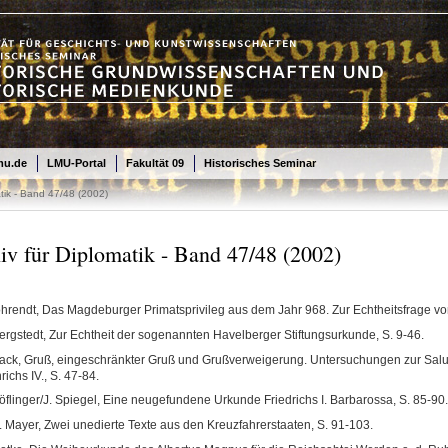
mu.de
LMU-Portal
Fakultät 09
Historisches Seminar
atik - Band 47/48 (2002)
iv für Diplomatik - Band 47/48 (2002)
ohrendt, Das Magdeburger Primatsprivileg aus dem Jahr 968. Zur Echtheitsfrage vo
ergstedt, Zur Echtheit der sogenannten Havelberger Stiftungsurkunde, S. 9-46.
ack, Gruß, eingeschränkter Gruß und Grußverweigerung. Untersuchungen zur Saluta
richs IV., S. 47-84.
öflinger/J. Spiegel, Eine neugefundene Urkunde Friedrichs I. Barbarossa, S. 85-90.
. Mayer, Zwei unedierte Texte aus den Kreuzfahrerstaaten, S. 91-103.