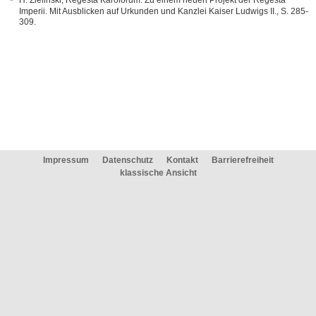
H. Zielinski, Regesta Karolorum. Zu einem neuen Projekt der Regesta
Imperii. Mit Ausblicken auf Urkunden und Kanzlei Kaiser Ludwigs II., S. 285-
309.
Impressum
Datenschutz
Kontakt
Barrierefreiheit
klassische Ansicht