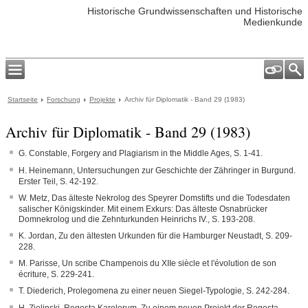
Historische Grundwissenschaften und Historische
Medienkunde
Startseite
Forschung
Projekte
Archiv für Diplomatik - Band 29 (1983)
Archiv für Diplomatik - Band 29 (1983)
G. Constable, Forgery and Plagiarism in the Middle Ages, S. 1-41.
H. Heinemann, Untersuchungen zur Geschichte der Zähringer in Burgund.
Erster Teil, S. 42-192.
W. Metz, Das älteste Nekrolog des Speyrer Domstifts und die Todesdaten
salischer Königskinder. Mit einem Exkurs: Das älteste Osnabrücker
Domnekrolog und die Zehnturkunden Heinrichs IV., S. 193-208.
K. Jordan, Zu den ältesten Urkunden für die Hamburger Neustadt, S. 209-
228.
M. Parisse, Un scribe Champenois du XIIe siècle et l'évolution de son
écriture, S. 229-241.
T. Diederich, Prolegomena zu einer neuen Siegel-Typologie, S. 242-284.