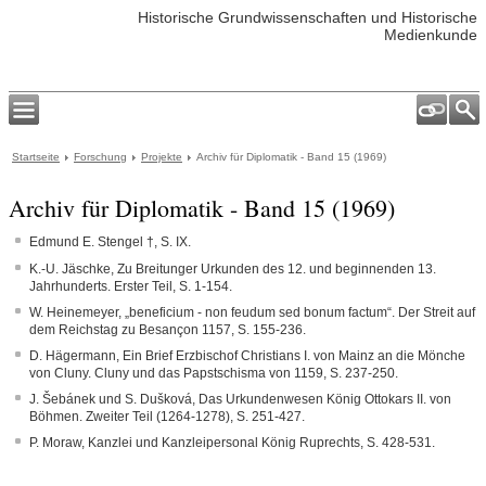
Historische Grundwissenschaften und Historische
Medienkunde
Startseite
Forschung
Projekte
Archiv für Diplomatik - Band 15 (1969)
Archiv für Diplomatik - Band 15 (1969)
Edmund E. Stengel †, S. IX.
K.-U. Jäschke, Zu Breitunger Urkunden des 12. und beginnenden 13.
Jahrhunderts. Erster Teil, S. 1-154.
W. Heinemeyer, „beneficium - non feudum sed bonum factum“. Der Streit auf
dem Reichstag zu Besançon 1157, S. 155-236.
D. Hägermann, Ein Brief Erzbischof Christians I. von Mainz an die Mönche
von Cluny. Cluny und das Papstschisma von 1159, S. 237-250.
J. Šebánek und S. Dušková, Das Urkundenwesen König Ottokars II. von
Böhmen. Zweiter Teil (1264-1278), S. 251-427.
P. Moraw, Kanzlei und Kanzleipersonal König Ruprechts, S. 428-531.