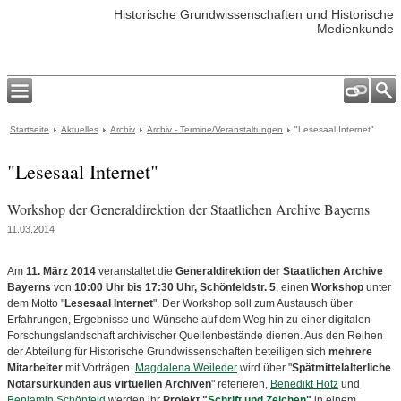
Historische Grundwissenschaften und Historische
Medienkunde
Startseite
Aktuelles
Archiv
Archiv - Termine/Veranstaltungen
"Lesesaal Internet"
"Lesesaal Internet"
Workshop der Generaldirektion der Staatlichen Archive Bayerns
11.03.2014
Am
11. März 2014
veranstaltet die
Generaldirektion der Staatlichen Archive
Bayerns
von
10:00 Uhr bis 17:30 Uhr, Schönfeldstr. 5
, einen
Workshop
unter
dem Motto "
Lesesaal Internet
". Der Workshop soll zum Austausch über
Erfahrungen, Ergebnisse und Wünsche auf dem Weg hin zu einer digitalen
Forschungslandschaft archivischer Quellenbestände dienen. Aus den Reihen
der Abteilung für Historische Grundwissenschaften beteiligen sich
mehrere
Mitarbeiter
mit Vorträgen.
Magdalena Weileder
wird über "
Spätmittelalterliche
Notarsurkunden aus virtuellen Archiven
" referieren,
Benedikt Hotz
und
Benjamin Schönfeld
werden ihr
Projekt "
Schrift und Zeichen
"
in einem