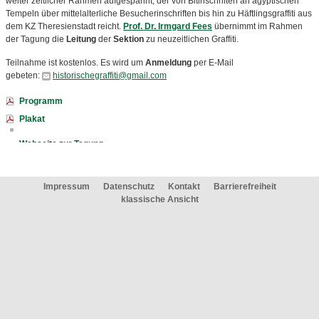
weiter zeitlicher Rahmen aufgespannt, der von Bitinschriften an ägyptischen
Tempeln über mittelalterliche Besucherinschriften bis hin zu Häftlingsgraffiti aus
dem KZ Theresienstadt reicht.
Prof. Dr. Irmgard Fees
übernimmt im Rahmen
der Tagung die
Leitung
der
Sektion
zu neuzeitlichen Graffiti.
Teilnahme ist kostenlos. Es wird um
Anmeldung
per E-Mail
gebeten:
historischegraffiti@gmail.com
Programm
Plakat
Webseite zur Tagung
Impressum
Datenschutz
Kontakt
Barrierefreiheit
klassische Ansicht