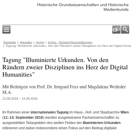
Historische Grundwissenschaften und Historische
Medienkunde
Startseite
Aktuelles
Archiv
Archiv - Termine/Veranstaltungen
Tagung "Illuminierte Urkunden. Von den Rändern zweier Disziplinen ins Herz der Digital Huma
Tagung "Illuminierte Urkunden. Von den
Rändern zweier Disziplinen ins Herz der Digital
Humanities"
Mit Beiträgen von Prof. Dr. Irmgard Fees und Magdalena Weileder
M.A.
12.09.2016 – 14.09.2016
Im Rahmen einer
internationalen Tagung
im Haus-, Hof- und Staatsarchiv
Wien
(
12.-14. September 2016
) werden ausgewiesene Fachwissenschaftler zu
ausgewählten Teilaspekten des weiten Feldes der
illuminierten Urkunden
referieren und dabei insbesondere einen Fokus auf den Beitrag digitaler