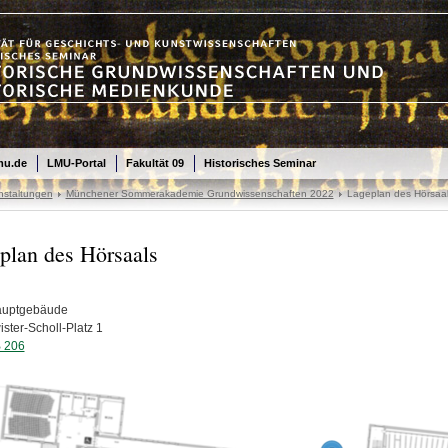
mu.de
LMU-Portal
Fakultät 09
Historisches Seminar
anstaltungen
Münchener Sommerakademie Grundwissenschaften 2022
Lageplan des Hörsaa
plan des Hörsaals
uptgebäude
ster-Scholl-Platz 1
 206