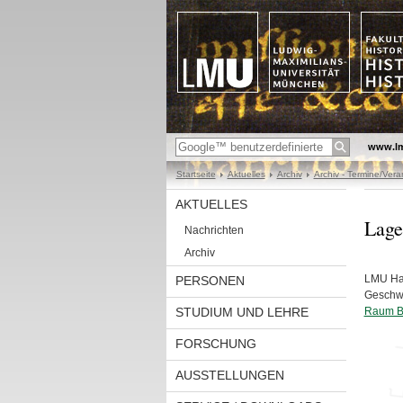
www.l
Startseite
Aktuelles
Archiv
Archiv - Termine/Ver
AKTUELLES
Lage
Nachrichten
Archiv
LMU Ha
PERSONEN
Geschwi
STUDIUM UND LEHRE
Raum B
FORSCHUNG
AUSSTELLUNGEN