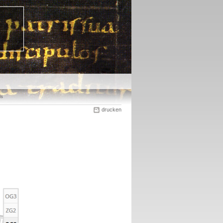
ls
drucken