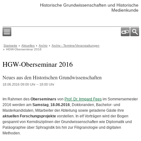
Historische Grundwissenschaften und Historische
Medienkunde
Startseite
Aktuelles
Archiv
Archiv - Termine/Veranstaltungen
HGW-Oberseminar 2016
HGW-Oberseminar 2016
Neues aus den Historischen Grundwissenschaften
18.06.2016 09:00 Uhr – 18:00 Uhr
Im Rahmen des
Oberseminars
von
Prof. Dr. Irmgard Fees
im Sommersemester
2016 werden am
Samstag
,
18.06.2016
, Doktoranden, Bachelor- und
Masterkandidaten, Mitarbeiter der Abteilung sowie geladene Gäste ihre
aktuellen Forschungsprojekte
vorstellen. In elf Vorträgen wird der Bogen
gespannt von Kerndisziplinen der Grundwissenschaften wie Diplomatik und
Paläographie über Sphragistik bis hin zur Filigranologie und digitalen
Methoden.