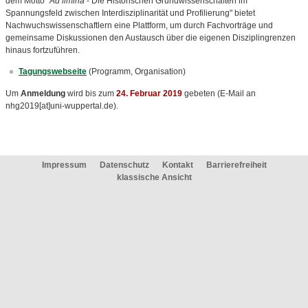
dem Motto "
Ad limina
- Die Historischen Grundwissenschaften im
Spannungsfeld zwischen Interdisziplinarität und Profilierung" bietet
Nachwuchswissenschaftlern eine Plattform, um durch Fachvorträge und
gemeinsame Diskussionen den Austausch über die eigenen Disziplingrenzen
hinaus fortzuführen.
Tagungswebseite
(Programm, Organisation)
Um
Anmeldung
wird bis zum
24. Februar 2019
gebeten (E-Mail an
nhg2019[at]uni-wuppertal.de).
Impressum
Datenschutz
Kontakt
Barrierefreiheit
klassische Ansicht