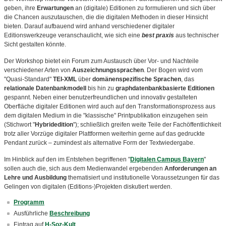
geben, ihre
Erwartungen
an (digitale) Editionen zu formulieren und sich über
die Chancen auszutauschen, die die digitalen Methoden in dieser Hinsicht
bieten. Darauf aufbauend wird anhand verschiedener digitaler
Editionswerkzeuge veranschaulicht, wie sich eine
best praxis
aus technischer
Sicht gestalten könnte.
Der Workshop bietet ein Forum zum Austausch über Vor- und Nachteile
verschiedener Arten von
Auszeichnungssprachen
. Der Bogen wird vom
"Quasi-Standard"
TEI-XML
über
domänenspezifische Sprachen
, das
relationale Datenbankmodell
bis hin zu
graphdatenbankbasierte Editionen
gespannt. Neben einer benutzerfreundlichen und innovativ gestalteten
Oberfläche digitaler Editionen wird auch auf den Transformationsprozess aus
dem digitalen Medium in die "klassische" Printpublikation einzugehen sein
(Stichwort "
Hybridedition
"); schließlich greifen weite Teile der Fachöffentlichkeit
trotz aller Vorzüge digitaler Plattformen weiterhin gerne auf das gedruckte
Pendant zurück – zumindest als alternative Form der Textwiedergabe.
Im Hinblick auf den im Entstehen begriffenen "
Digitalen Campus Bayern
"
sollen auch die, sich aus dem Medienwandel ergebenden
Anforderungen an
Lehre und Ausbildung
thematisiert und institutionelle Voraussetzungen für das
Gelingen von digitalen (Editions-)Projekten diskutiert werden.
Programm
Ausführliche
Beschreibung
Eintrag auf
H-Soz-Kult