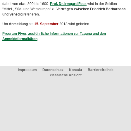
dabei von etwa 800 bis 1600.
Prof. Dr. Irmgard Fees
wird in der Sektion
"Mittel-, Süd- und Westeuropa" zu
Verträgen zwischen Friedrich Barbarossa
und Venedig
referieren.
Um
Anmeldung
bis
15. September
2018 wird gebeten.
Program-Flyer, ausführliche Informationen zur Tagung und den
Anmeldeformalitäten
Impressum
Datenschutz
Kontakt
Barrierefreiheit
klassische Ansicht