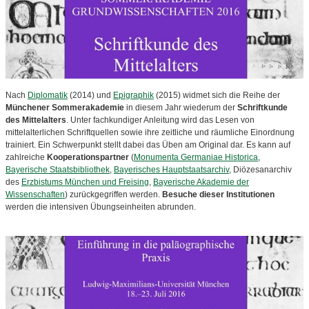
Nach
Diplomatik
(2014) und
Epigraphik
(2015) widmet sich die Reihe der
Münchener Sommerakademie
in diesem Jahr wiederum der
Schriftkunde
des Mittelalters
. Unter fachkundiger Anleitung wird das Lesen von
mittelalterlichen Schriftquellen sowie ihre zeitliche und räumliche Einordnung
trainiert.
Ein Schwerpunkt stellt dabei das Üben am Original dar. Es
kann auf
zahlreiche
Kooperationspartner
(
Monumenta Germaniae Historica
,
Bayerische Staatsbibliothek
,
Bayerisches Hauptstaatsarchiv
, Diözesanarchiv
des
Erzbistums München und Freising
,
Bayerische Akademie der
Wissenschaften
) zurückgegriffen werden.
Besuche dieser Institutionen
werden die intensiven Übungseinheiten abrunden.