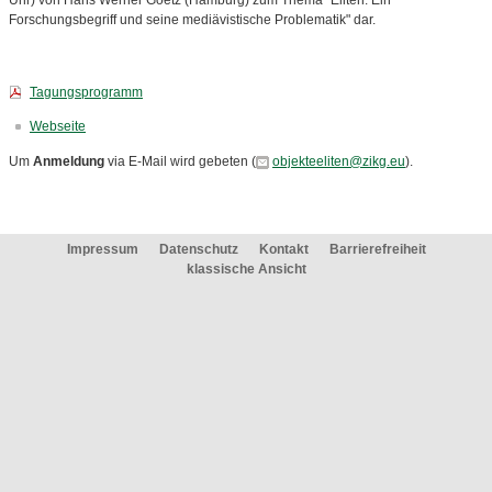
Uhr) von Hans Werner Goetz (Hamburg) zum Thema "Eliten. Ein
Forschungsbegriff und seine mediävistische Problematik" dar.
Tagungsprogramm
Webseite
Um
Anmeldung
via E-Mail wird gebeten (
objekteeliten@zikg.eu
).
Impressum
Datenschutz
Kontakt
Barrierefreiheit
klassische Ansicht