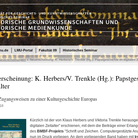
mu.de
LMU-Portal
Fakultät 09
Historisches Seminar
/Neuerscheinungen
Neuerscheinung: K. Herbers/V. Trenkle (Hg.): Papstgeschichte im digitalen Ze
rscheinung: K. Herbers/V. Trenkle (Hg.): Papstges
lter
ugangsweisen zu einer Kulturgeschichte Europas
18
Kürzlich ist der von Klaus Herbers und Viktoria Trenkle heraus
digitalen Zeitalter" erschienen, mit dem die Beiträge einer Erl
des
BMBF-Projekts
"Schrift und Zeichen. Computergestützte Ana
nun im Druck vorliegen. An dem vorliegenden Band haben mit
I