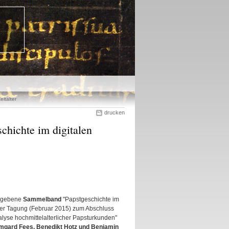
italter
drucken
chichte im digitalen
gegebene
Sammelband
"Papstgeschichte im
anger Tagung (Februar 2015) zum Abschluss
lyse hochmittelalterlicher Papsturkunden"
rmgard Fees, Benedikt Hotz und Benjamin