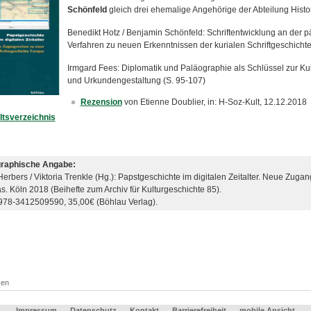
Schönfeld
gleich drei ehemalige Angehörige der Abteilung Histo
Benedikt Hotz / Benjamin Schönfeld: Schriftentwicklung an der p
Verfahren zu neuen Erkenntnissen der kurialen Schriftgeschichte
Irmgard Fees: Diplomatik und Paläographie als Schlüssel zur Ku
und Urkundengestaltung (S. 95-107)
Rezension
von Etienne Doublier, in: H-Soz-Kult, 12.12.2018
ltsverzeichnis
graphische Angabe:
erbers / Viktoria Trenkle (Hg.): Papstgeschichte im digitalen Zeitalter. Neue Zuga
. Köln 2018 (Beihefte zum Archiv für Kulturgeschichte 85).
 978-3412509590, 35,00€ (Böhlau Verlag).
ken
Impressum
Datenschutz
Kontakt
Barrierefreiheit
mobile Ansicht