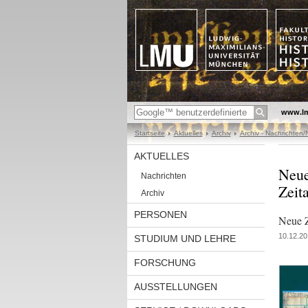
www.l
Startseite
Aktuelles
Archiv
Archiv - Nachrichten
AKTUELLES
Neue
Nachrichten
Zeita
Archiv
PERSONEN
Neue Z
10.12.20
STUDIUM UND LEHRE
FORSCHUNG
AUSSTELLUNGEN