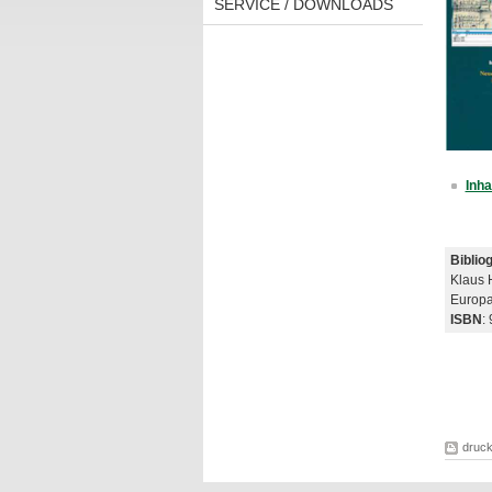
SERVICE / DOWNLOADS
Inha
Biblio
Klaus H
Europas
ISBN
:
druc