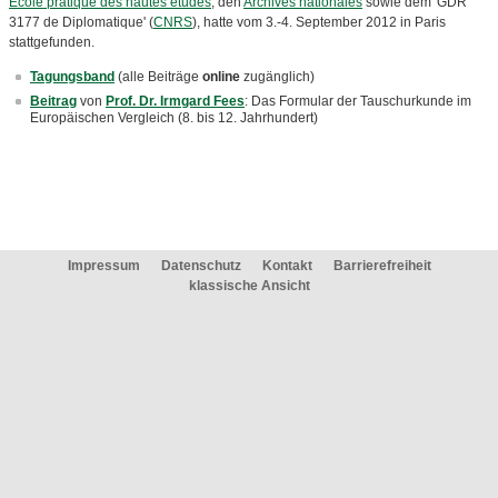
École pratique des hautes études
, den
Archives nationales
sowie dem 'GDR
3177 de Diplomatique' (
CNRS
), hatte vom 3.-4. September 2012 in Paris
stattgefunden.
Tagungsband
(alle Beiträge
online
zugänglich)
Beitrag
von
Prof. Dr. Irmgard Fees
: Das Formular der Tauschurkunde im
Europäischen Vergleich (8. bis 12. Jahrhundert)
Impressum
Datenschutz
Kontakt
Barrierefreiheit
klassische Ansicht