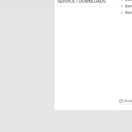
SERVICE / DOWNLOADS
Dien
Dien
druc