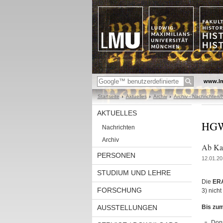
www.l
Startseite
Aktuelles
Archiv
Archiv - Nachrichten
AKTUELLES
HGW-
Nachrichten
Archiv
Ab Kal
PERSONEN
12.01.20
STUDIUM UND LEHRE
Die
ER
FORSCHUNG
3) nich
AUSSTELLUNGEN
Bis zu
Donn