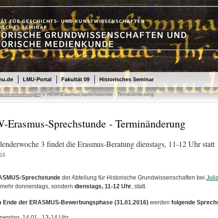
mu.de
LMU-Portal
Fakultät 09
Historisches Seminar
/Neuerscheinungen
HGW-Erasmus-Sprechstunde - Terminänderung
Erasmus-Sprechstunde - Terminänderung
enderwoche 3 findet die Erasmus-Beratung dienstags, 11-12 Uhr statt
16
ASMUS-Sprechstunde
der Abteilung für Historische Grundwissenschaften bei
Juli
t mehr donnerstags, sondern
dienstags, 11-12 Uhr
, statt.
m Ende der ERASMUS-Bewerbungsphase (31.01.2016)
werden
folgende Sprech
erstag, 14.01., 13-14 Uhr