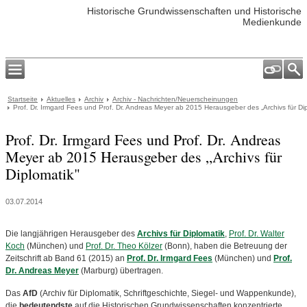
Historische Grundwissenschaften und Historische
Medienkunde
Startseite
Aktuelles
Archiv
Archiv - Nachrichten/Neuerscheinungen
Prof. Dr. Irmgard Fees und Prof. Dr. Andreas Meyer ab 2015 Herausgeber des „Archivs für Di
Prof. Dr. Irmgard Fees und Prof. Dr. Andreas
Meyer ab 2015 Herausgeber des „Archivs für
Diplomatik"
03.07.2014
Die langjährigen Herausgeber des
Archivs für Diplomatik
,
Prof. Dr. Walter
Koch
(München) und
Prof. Dr. Theo Kölzer
(Bonn), haben die Betreuung der
Zeitschrift ab Band 61 (2015) an
Prof. Dr. Irmgard Fees
(München) und
Prof.
Dr. Andreas Meyer
(Marburg) übertragen.
Das
AfD
(Archiv für Diplomatik, Schriftgeschichte, Siegel- und Wappenkunde),
die
bedeutendste
auf die Historischen Grundwissenschaften konzentrierte