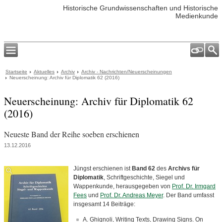
Historische Grundwissenschaften und Historische
Medienkunde
Startseite
Aktuelles
Archiv
Archiv - Nachrichten/Neuerscheinungen
Neuerscheinung: Archiv für Diplomatik 62 (2016)
Neuerscheinung: Archiv für Diplomatik 62
(2016)
Neueste Band der Reihe soeben erschienen
13.12.2016
Jüngst erschienen ist
Band 62
des
Archivs für
Diplomatik
, Schriftgeschichte, Siegel und
Wappenkunde, herausgegeben von
Prof. Dr. Irmgard
Fees
und
Prof. Dr. Andreas Meyer
. Der Band umfasst
insgesamt 14 Beiträge:
A. Ghignoli, Writing Texts, Drawing Signs. On