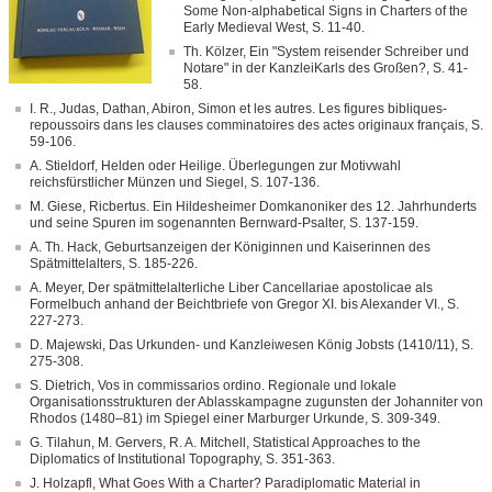
Some Non-alphabetical Signs in Charters of the
Early Medieval West, S. 11-40.
Th. Kölzer, Ein "System reisender Schreiber und
Notare" in der KanzleiKarls des Großen?, S. 41-
58.
I. R., Judas, Dathan, Abiron, Simon et les autres. Les figures bibliques-
repoussoirs dans les clauses comminatoires des actes originaux français, S.
59-106.
A. Stieldorf, Helden oder Heilige. Überlegungen zur Motivwahl
reichsfürstlicher Münzen und Siegel, S. 107-136.
M. Giese, Ricbertus. Ein Hildesheimer Domkanoniker des 12. Jahrhunderts
und seine Spuren im sogenannten Bernward-Psalter, S. 137-159.
A. Th. Hack, Geburtsanzeigen der Königinnen und Kaiserinnen des
Spätmittelalters, S. 185-226.
A. Meyer, Der spätmittelalterliche Liber Cancellariae apostolicae als
Formelbuch anhand der Beichtbriefe von Gregor XI. bis Alexander VI., S.
227-273.
D. Majewski, Das Urkunden- und Kanzleiwesen König Jobsts (1410/11), S.
275-308.
S. Dietrich, Vos in commissarios ordino. Regionale und lokale
Organisationsstrukturen der Ablasskampagne zugunsten der Johanniter von
Rhodos (1480–81) im Spiegel einer Marburger Urkunde, S. 309-349.
G. Tilahun, M. Gervers, R. A. Mitchell, Statistical Approaches to the
Diplomatics of Institutional Topography, S. 351-363.
J. Holzapfl, What Goes With a Charter? Paradiplomatic Material in